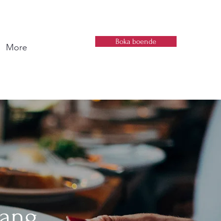
Boka boende
More
rang