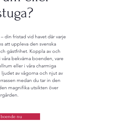
stuga?
– din fristad vid havet där varje
ns att uppleva den svenska
ch gästfrihet. Koppla av och
 våra bekväma boenden, vare
ellrum eller i våra charmiga
l ljudet av vågorna och njut av
errassen medan du tar in den
 den magnifika utsikten över
ärgården.
 boende nu