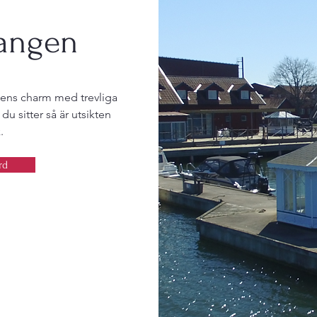
rangen
ens charm med trevliga
du sitter så är utsikten
k.
rd