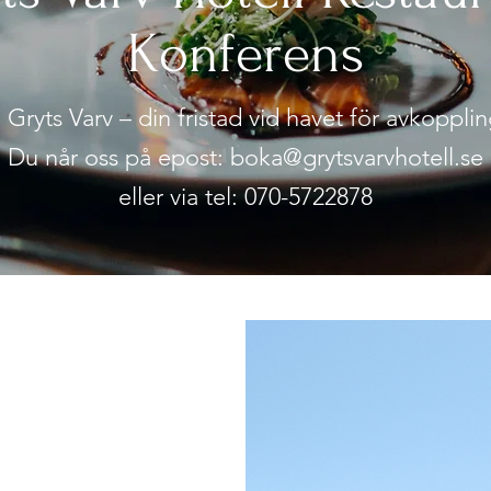
Konferens
Gryts Varv – din fristad vid havet för avkoppli
Du når oss på epost: boka@grytsvarvhotell.se
eller via tel: 070-5722878