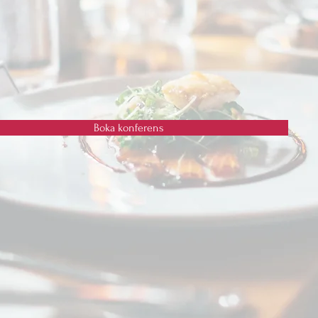
d Gryts skärgård skapar en rofylld och inspirerande atmosfär s
 havet som kuliss och personlig service av högsta klass form
era gäster sent kommer att glömma.
Boka konferens