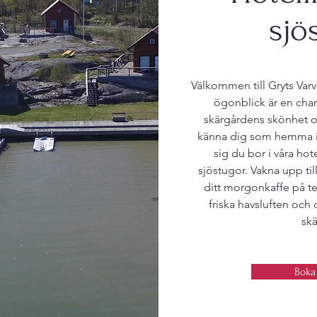
sjö
Välkommen till Gryts Varv 
ögonblick är en cha
skärgårdens skönhet o
känna dig som hemma i
sig du bor i våra hot
sjöstugor. Vakna upp til
ditt morgonkaffe på t
friska havsluften och
sk
Boka