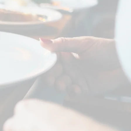
om gör varje
as en upplevelse