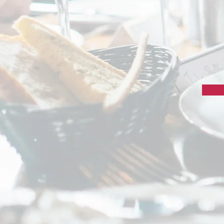
Den naturnära miljön vi
sammankomst minnesvärd. Med