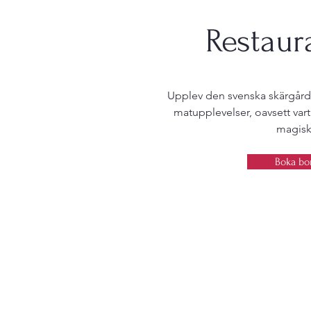
Restau
Upplev den svenska skärgård
matupplevelser, oavsett vart 
magis
Boka bo