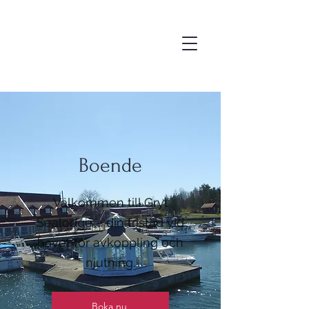
Boende
Välkommen till Gryt
Sealodge – din fristad vid
havet för avkoppling och
njutning.
Boka nu